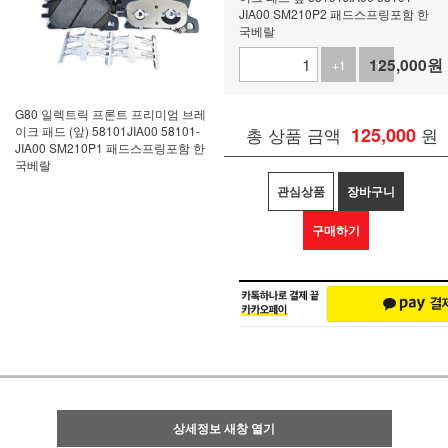
JIA00 SM210P2 패드스프링포함 한
국베랄
125,000
원
+1
-1
G80 일렉트릭 프론트 프리미엄 브레
이크 패드 (앞) 58101JIA00 58101-
총 상품 금액
125,000
원
JIA00 SM210P1 패드스프링포함 한
국베랄
관심상품
장바구니
구매하기
상세정보 새창 열기