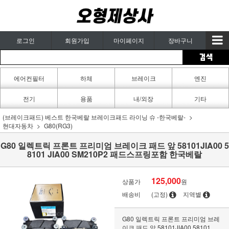
로그인
회원가입
마이페이지
장바구니
에어컨필터
하체
브레이크
엔진
카페인트
전기
용품
내/외장
기타
(브레이크패드) 베스트 한국베랄 브레이크패드 라이닝 슈 -한국베랄-
현대자동차
G80(RG3)
G80 일렉트릭 프론트 프리미엄 브레이크 패드 앞 58101JIA00 5
8101 JIA00 SM210P2 패드스프링포함 한국베랄
125,000
상품가
원
배송비
(고정)
지역별
G80 일렉트릭 프론트 프리미엄 브레
이크 패드 앞 58101JIA00 58101