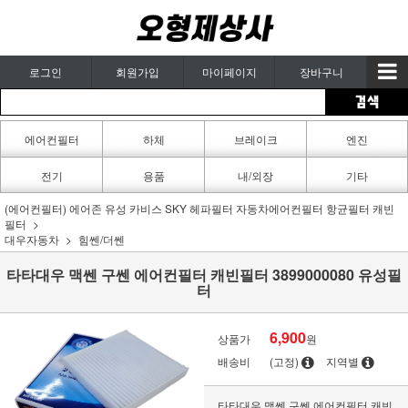
로그인
회원가입
마이페이지
장바구니
에어컨필터
하체
브레이크
엔진
카페인트
전기
용품
내/외장
기타
(에어컨필터) 에어존 유성 카비스 SKY 헤파필터 자동차에어컨필터 항균필터 캐빈
필터
대우자동차
힘쎈/더쎈
타타대우 맥쎈 구쎈 에어컨필터 캐빈필터 3899000080 유성필
터
6,900
상품가
원
배송비
(고정)
지역별
타타대우 맥쎈 구쎈 에어컨필터 캐빈