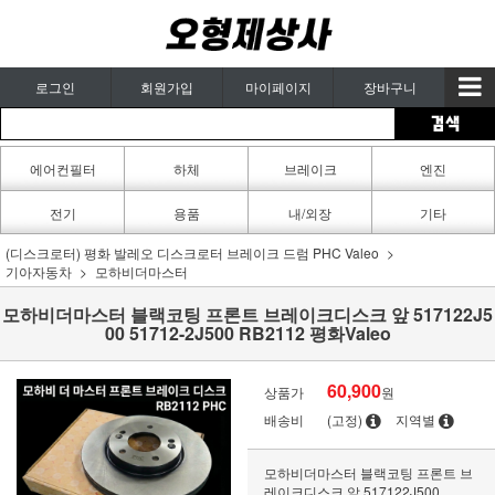
로그인
회원가입
마이페이지
장바구니
에어컨필터
하체
브레이크
엔진
카페인트
전기
용품
내/외장
기타
(디스크로터) 평화 발레오 디스크로터 브레이크 드럼 PHC Valeo
기아자동차
모하비더마스터
모하비더마스터 블랙코팅 프론트 브레이크디스크 앞 517122J5
00 51712-2J500 RB2112 평화Valeo
60,900
상품가
원
배송비
(고정)
지역별
모하비더마스터 블랙코팅 프론트 브
레이크디스크 앞 517122J500