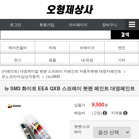
로그인
회원가입
마이페이지
장바구니
에어컨필터
하체
브레이크
엔진
카페인트
전기
용품
내/외장
기타
(카페인트) 대영케미칼 붓펜 스프레이 카페인트 자동차붓펜 대영카페인트
르노코리아/삼성자동차
(뉴)SM3
뉴 SM3 화이트 EEA QXB 스프레이 붓펜 페인트 대영페인트
9,500
상품가
원
배송비
(고정)
지역별
붓펜/스프
레이