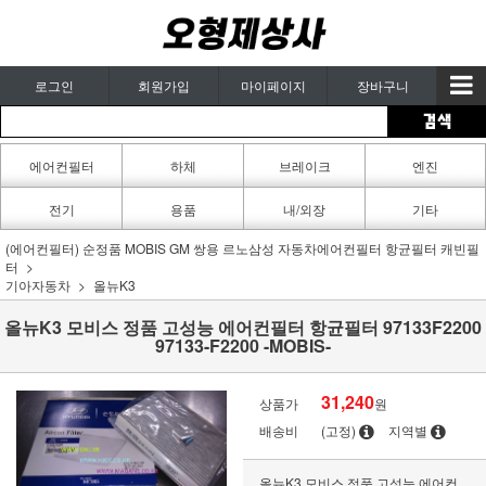
로그인
회원가입
마이페이지
장바구니
에어컨필터
하체
브레이크
엔진
카페인트
전기
용품
내/외장
기타
(에어컨필터) 순정품 MOBIS GM 쌍용 르노삼성 자동차에어컨필터 항균필터 캐빈필
터
기아자동차
올뉴K3
올뉴K3 모비스 정품 고성능 에어컨필터 항균필터 97133F2200
97133-F2200 -MOBIS-
31,240
상품가
원
배송비
(고정)
지역별
올뉴K3 모비스 정품 고성능 에어컨