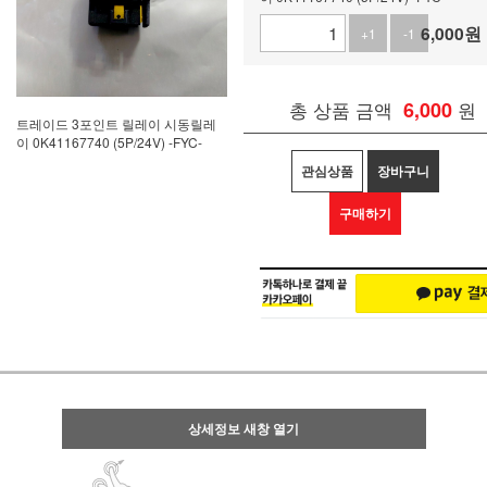
6,000
원
+1
-1
총 상품 금액
6,000
원
트레이드 3포인트 릴레이 시동릴레
이 0K41167740 (5P/24V) -FYC-
관심상품
장바구니
구매하기
상세정보 새창 열기