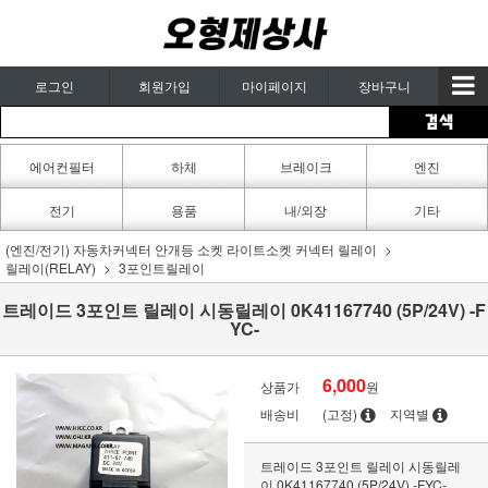
로그인
회원가입
마이페이지
장바구니
에어컨필터
하체
브레이크
엔진
카페인트
전기
용품
내/외장
기타
(엔진/전기) 자동차커넥터 안개등 소켓 라이트소켓 커넥터 릴레이
릴레이(RELAY)
3포인트릴레이
트레이드 3포인트 릴레이 시동릴레이 0K41167740 (5P/24V) -F
YC-
6,000
상품가
원
배송비
(고정)
지역별
트레이드 3포인트 릴레이 시동릴레
이 0K41167740 (5P/24V) -FYC-