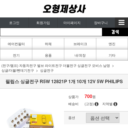
로그인
회원가입
마이페이지
장바구니
에어컨필터
하체
브레이크
엔진
카페인트
전기
용품
내/외장
기타
(전구/램프) 자동차전구 벌브 라이트전구 더블전구 싱글전구 모비스 남영
싱글/더블/뻔데기전구
싱글전구
필립스 싱글전구 R5W 12821P 1개 10개 12V 5W PHILIPS
700
상품가
원
배송비
(고정)
지역별
옵션