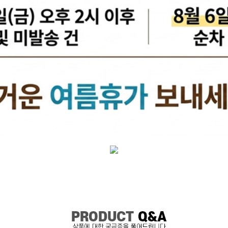
케리어볼트
펜클러치
유
타이밍벨트세트[일반품]
타이밍체인[일반품]
자동
자동차겉벨트[동일]
파원윈
리브드벨트/겉벨트[모비스]
클
한국게이츠베어링
엔진오일.부동액
뎀퍼풀리
오토오일필터