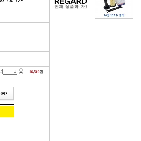
84300 -YSF-
러그[보쉬]
실내용품
휠캡/허브캡
솔레로이드발
[참피온.NGK]
향균탈치용품
흙받이[머드가드]
보조마그넷
그[순정품]
세정용품
연료/주유구캡
물통모타
 정품/일반품
글래스케어용품
싸이드리피드
배터리터미널
스
다켑.로라
휠 타이어용품
와이퍼[브러쉬]
점프케이블
16,500
원
코일[정품]
전기용품
사이드미러[빽미러]
주유구켑
일[일반품]
외장용품
씨그날
안전삼각대
열플러그
내장용품
자동차엠블럼
가스켓본드
M센서
연료첨가제
자동차글짜[마크]
언더코팅제