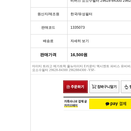
비버스 요소수필터 29628-84300 29628
빽/파킹케이블
모비스브레이크패드[정품]
엔진/미션/롤로드 마운트 미미
점화플
원산지/제조원
한국/유성필터
클러치마스타[대철]
베스핏츠패드
에어컨콤프[신품/재생]
점화플러그
판매코드
1335073
오페라실린더[대철]
홍성브레이크패드
써모스탯
점화플러
배송료
자세히 보기
로어암/어퍼암[동남]
싸이드라이닝
오일쿨러
플러그배선
판매가격
16,500
원
마이티 트라고 메가트럭 올뉴마이티 E카운티 엑시엔트 파비스 유비버
어시스트암[동남]
브레이크디스크[평화]
연료펌프[베파/대화]
비후
요소수필터 29628-84300 2962884300 -YSF-
로어암/어퍼암[재제조품]
브레이크디스크[금강]
수온센서
점화
허브베어링
금강KGC튜닝디스크
PM센서
점화코
자동차쇼바
외제차튜닝디스크KGC
산소센서
가
쇼바마운트
브레이크캘리퍼[평화]
연료필터[모비스순정품]
P