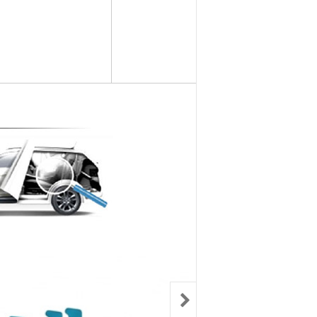
컨키배터리
핸드폰충전기
자동차범퍼몰딩
구리스
크락션[혼]
도어핸들몰딩
번호판.볼트
기계벨트
라이트전구
경광등
킷트류
라이트전구
창문뺏지
케미칼
할로겐전구
안개등
3M양면.테이프
글전구
씨그날
한정특가판매
블전구
테일램프[순정품]
충전케이블
차커넥터
우찌핀.바닥핀
볼베어링[기계]
트전구소켓
패스너 파스너도어트림
브란자스위치