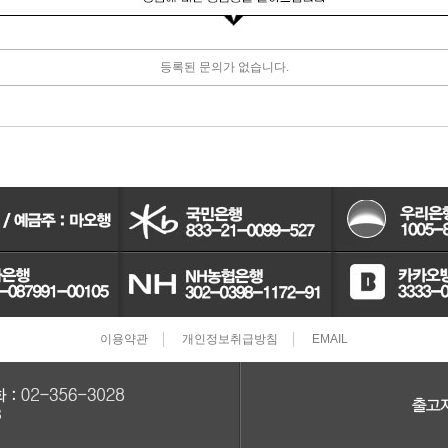
터보차져
등록된 문의가 없습니다.
IAC벨트/모터
TPS센서
CRDI인젝터
이용약관
개인정보취급방침
EMAIL