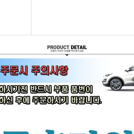
어시스트암 [유림]
브레이크휠실린더[대철]
연료필터[보쉬/델파이]
리모
볼쪼인트
브레이크마스터[대철]
연료필터[서흥/평화PHC]
자동차
활대링크-CTR-
브레이크안전실린더
보쉬인젝터/고압펌프
남영
어시스트암 -CTR-
슈라이닝스프링세트
에어컨콘덴샤[한라/두원]
필립스
타이로드엔드CTR-
외제차오일필터/에어필터 ACDelco
모비스
타이로드엔드-유림-
오일필터[순정품]
싱
톳숀바고무
에어필터[순정품]
더
항가고무
오일필터[카월드]
자동
자날베어링
에어필터[카월드]
라이