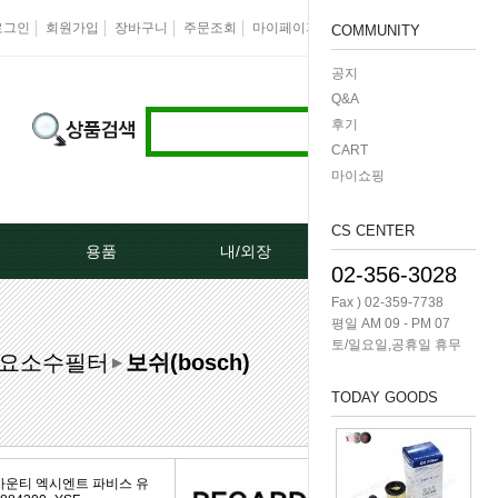
로그인
회원가입
장바구니
주문조회
마이페이지
즐겨찾기
회사소개
COMMUNITY
공지
Q&A
후기
CART
마이쇼핑
CS CENTER
용품
내/외장
케미칼/공구
02-356-3028
Fax ) 02-359-7738
터[모비스]
오토크로바모음전
도어핸들[내켓치.외켓치]
오일필터렌치 -다마
평일 AM 09 - PM 07
토/일요일,공휴일 휴무
요소수필터
보쉬(bosch)
쎄루모다[모비스]
경동 모음전
트렁크쇼바
공구/특수공구 -다마
▶
TODAY GOODS
네이터풀리
엔진용품
본넷쇼바
호수/호수반도
리터미널
왁스코팅용품
테일램프[후미등/후데루]
3단스위치
카운티 엑시엔트 파비스 유