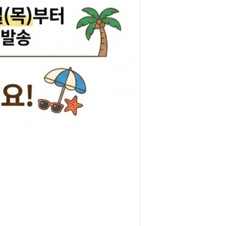
리관휴즈
릴레이
차커넥터
도우스위치
럭스프링