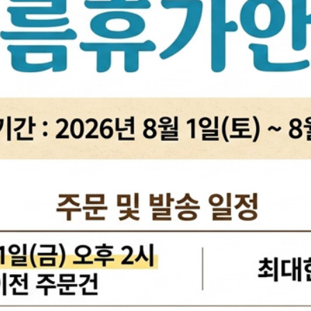
활대링크
오일필터[카스테이션/카비스]
깜
활대고무
에어필터[카스테이션/카비스]
안
어퍼암/어퍼다이[동남]
모비스엔진오일
오
하체부품붓싱
인렛미터링밸브
온
허브리데나
타이밍벨트세트[순정품]
자동
휠볼트.너트
팬벨트세트[순정품]
물
대형차휠볼트.너트
텐션베어링[순정품]
자동
앵커볼트
워터펌프[순정품]
자
캠버볼트
워터펌프[GMB/정우]
리모