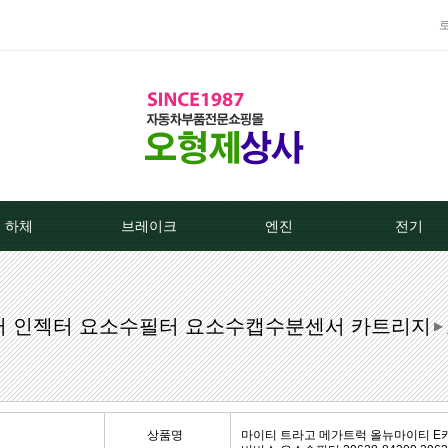
하체
브레이크
엔진
전기
TPMS센서
베스트브레이크패드 -한국베랄-
라지에이타
알터네이
필터 인젝터 요소수필터 요소수캡수분센서 카트리지
클러치커버/디스크[평화]
상신하이큐패드
라지에타캡
스타트모터/
▶
클러치커버/디스크[서진]
상신하드론패드
엔진후앙/에어컨후앙
알터
클러치케이블
평화브레이크패드
히터코어/에바코어
배터
상품명
마이티 트라고 메가트럭 올뉴마이티 E