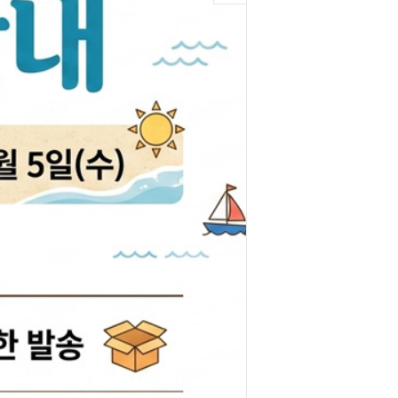
박코일
도어스티커
제고한정특가판
개등전구
브러쉬암.와이퍼암
일스위치
모비스기어봉
도센서
패달패드
차안테나
자동차반사판
통모타
고휘도반사테이프
차메인휴즈
휠캡/허브캡
동차휴즈
특장차부품
컨케이스