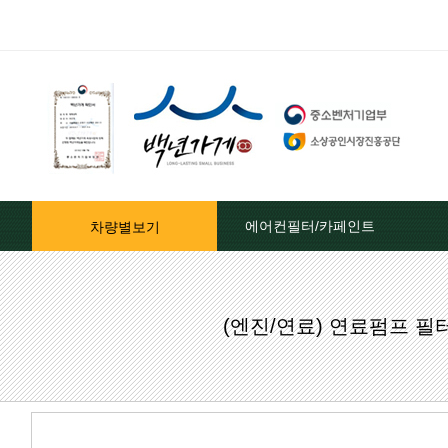
에어컨필터/카페인트
차량별보기
자동차페인트/차종별
(엔진/연료) 연료펌프 
자동차페인트/색상코드별
대영카페인트
퍼티[빠데]/콤파운드