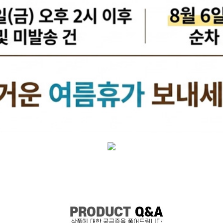
케리어볼트
펜클러치
유
타이밍벨트세트[일반품]
타이밍체인[일반품]
자동
자동차겉벨트[동일]
파원윈
리브드벨트/겉벨트[모비스]
클
한국게이츠베어링
엔진오일.부동액
뎀퍼풀리
오토오일필터