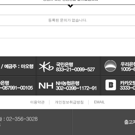
터보차져
등록된 문의가 없습니다.
IAC벨트/모터
TPS센서
CRDI인젝터
이용약관
개인정보취급방침
EMAIL