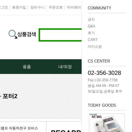
로그인
회원가입
장바구니
주문조회
마이페이지
즐겨찾기
회사소개
COMMUNITY
공지
Q&A
후기
CART
마이쇼핑
CS CENTER
용품
내/외장
케미칼/공구
02-356-3028
Fax ) 02-359-7738
터[모비스]
오토크로바모음전
도어핸들[내켓치.외켓치]
오일필터렌치 -다마
평일 AM 09 - PM 07
토/일요일,공휴일 휴무
포터2
쎄루모다[모비스]
경동 모음전
트렁크쇼바
공구/특수공구 -다마
▶
TODAY GOODS
네이터풀리
엔진용품
본넷쇼바
호수/호수반도
리터미널
왁스코팅용품
테일램프[후미등/후데루]
3단스위치
헤드램프 자동차전구 모비스