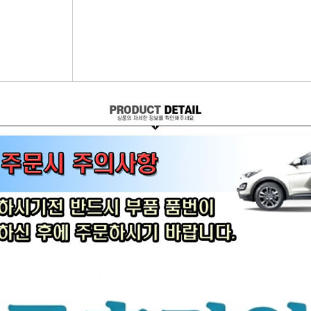
어시스트암 [유림]
브레이크휠실린더[대철]
연료필터[보쉬/델파이]
리모
볼쪼인트
브레이크마스터[대철]
연료필터[서흥/평화PHC]
자동차
활대링크-CTR-
브레이크안전실린더
보쉬인젝터/고압펌프
남영
어시스트암 -CTR-
슈라이닝스프링세트
에어컨콘덴샤[한라/두원]
필립스
타이로드엔드CTR-
외제차오일필터/에어필터 ACDelco
모비스
타이로드엔드-유림-
오일필터[순정품]
싱
톳숀바고무
에어필터[순정품]
더
항가고무
오일필터[카월드]
자동
자날베어링
에어필터[카월드]
라이