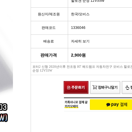
할로겐 순정 12V55W
빽/파킹케이블
모비스브레이크패드[정품]
엔진/미션/롤로드 마운트 미미
점화플
원산지/제조원
한국/모비스
클러치마스타[대철]
베스핏츠패드
에어컨콤프[신품/재생]
점화플러그
판매코드
1336046
오페라실린더[대철]
홍성브레이크패드
써모스탯
점화플러
배송료
자세히 보기
로어암/어퍼암[동남]
싸이드라이닝
오일쿨러
플러그배선
판매가격
2,900
원
포터2 신형 2020년이후 전조등 H7 헤드램프 자동차전구 모비스 할로
어시스트암[동남]
브레이크디스크[평화]
연료펌프[베파/대화]
비후
순정 12V55W
로어암/어퍼암[재제조품]
브레이크디스크[금강]
수온센서
점화
허브베어링
금강KGC튜닝디스크
PM센서
점화코
자동차쇼바
외제차튜닝디스크KGC
산소센서
가
쇼바마운트
브레이크캘리퍼[평화]
연료필터[모비스순정품]
P