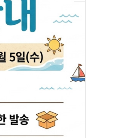
박코일
도어스티커
제고한정특가판
개등전구
브러쉬암.와이퍼암
일스위치
모비스기어봉
도센서
패달패드
차안테나
자동차반사판
통모타
고휘도반사테이프
차메인휴즈
휠캡/허브캡
동차휴즈
특장차부품
컨케이스