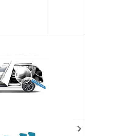
컨키배터리
핸드폰충전기
자동차범퍼몰딩
구리스
크락션[혼]
도어핸들몰딩
번호판.볼트
기계벨트
라이트전구
경광등
킷트류
라이트전구
창문뺏지
케미칼
할로겐전구
안개등
3M양면.테이프
글전구
씨그날
한정특가판매
블전구
테일램프[순정품]
충전케이블
차커넥터
우찌핀.바닥핀
볼베어링[기계]
트전구소켓
패스너 파스너도어트림
브란자스위치