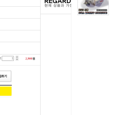
러그[보쉬]
실내용품
휠캡/허브캡
솔레로이드발
[참피온.NGK]
향균탈치용품
흙받이[머드가드]
보조마그넷
그[순정품]
세정용품
연료/주유구캡
물통모타
 정품/일반품
글래스케어용품
싸이드리피드
배터리터미널
겐
다켑.로라
휠 타이어용품
와이퍼[브러쉬]
점프케이블
2,900
원
코일[정품]
전기용품
사이드미러[빽미러]
주유구켑
일[일반품]
외장용품
씨그날
안전삼각대
열플러그
내장용품
자동차엠블럼
가스켓본드
M센서
연료첨가제
자동차글짜[마크]
언더코팅제