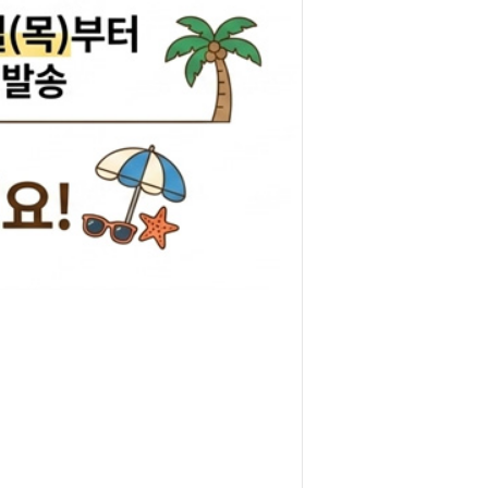
리관휴즈
릴레이
차커넥터
도우스위치
럭스프링