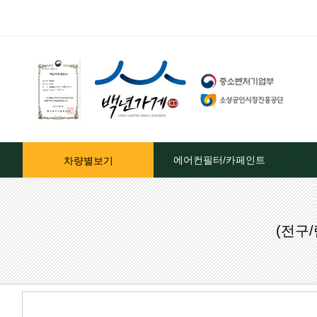
에어컨필터/카페인트
차량별보기
자동차페인트/차종별
(전구
자동차페인트/색상코드별
대영카페인트
퍼티[빠데]/콤파운드