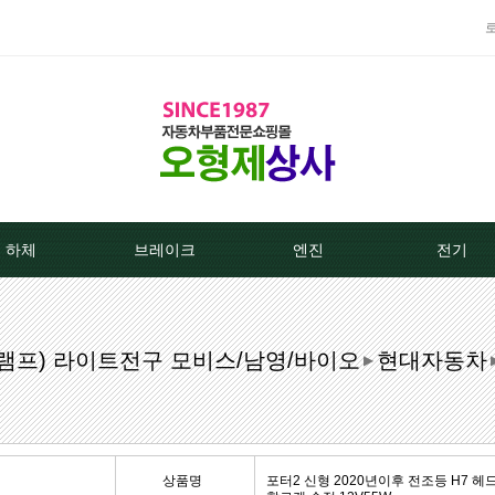
하체
브레이크
엔진
전기
TPMS센서
베스트브레이크패드 -한국베랄-
라지에이타
알터네이
/램프) 라이트전구 모비스/남영/바이오
현대자동차
클러치커버/디스크[평화]
상신하이큐패드
라지에타캡
스타트모터/
▶
클러치커버/디스크[서진]
상신하드론패드
엔진후앙/에어컨후앙
알터
클러치케이블
평화브레이크패드
히터코어/에바코어
배터
상품명
포터2 신형 2020년이후 전조등 H7 