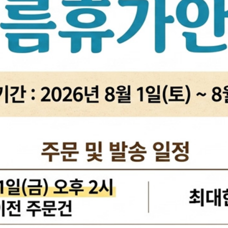
활대링크
오일필터[카스테이션/카비스]
깜
활대고무
에어필터[카스테이션/카비스]
안
어퍼암/어퍼다이[동남]
모비스엔진오일
오
하체부품붓싱
인렛미터링밸브
온
허브리데나
타이밍벨트세트[순정품]
자동
휠볼트.너트
팬벨트세트[순정품]
물
대형차휠볼트.너트
텐션베어링[순정품]
자동
앵커볼트
워터펌프[순정품]
자
캠버볼트
워터펌프[GMB/정우]
리모