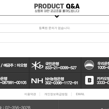
터보차져
IAC벨트/모터
등록된 문의가 없습니다.
TPS센서
CRDI인젝터
이용약관
개인정보취급방침
EMAIL