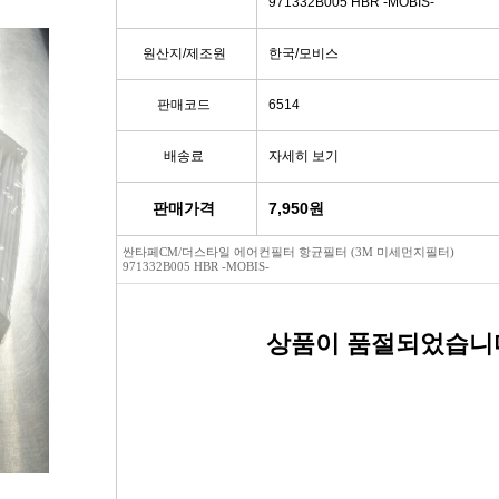
971332B005 HBR -MOBIS-
빽/파킹케이블
모비스브레이크패드[정품]
엔진/미션/롤로드 마운트 미미
점화플
원산지/제조원
한국/모비스
클러치마스타[대철]
베스핏츠패드
에어컨콤프[신품/재생]
점화플러그
판매코드
6514
오페라실린더[대철]
홍성브레이크패드
써모스탯
점화플러
배송료
자세히 보기
로어암/어퍼암[동남]
싸이드라이닝
오일쿨러
플러그배선
판매가격
7,950
원
싼타페CM/더스타일 에어컨필터 항균필터 (3M 미세먼지필터)
어시스트암[동남]
브레이크디스크[평화]
연료펌프[베파/대화]
비후
971332B005 HBR -MOBIS-
로어암/어퍼암[재제조품]
브레이크디스크[금강]
수온센서
점화
상품이 품절되었습니
허브베어링
금강KGC튜닝디스크
PM센서
점화코
자동차쇼바
외제차튜닝디스크KGC
산소센서
가
쇼바마운트
브레이크캘리퍼[평화]
연료필터[모비스순정품]
P