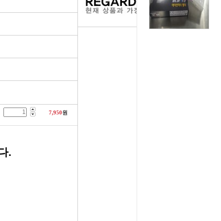
러그[보쉬]
실내용품
휠캡/허브캡
솔레로이드발
[참피온.NGK]
향균탈치용품
흙받이[머드가드]
보조마그넷
그[순정품]
세정용품
연료/주유구캡
물통모타
 정품/일반품
글래스케어용품
싸이드리피드
배터리터미널
다켑.로라
휠 타이어용품
와이퍼[브러쉬]
점프케이블
7,950
원
코일[정품]
전기용품
사이드미러[빽미러]
주유구켑
다.
일[일반품]
외장용품
씨그날
안전삼각대
열플러그
내장용품
자동차엠블럼
가스켓본드
M센서
연료첨가제
자동차글짜[마크]
언더코팅제