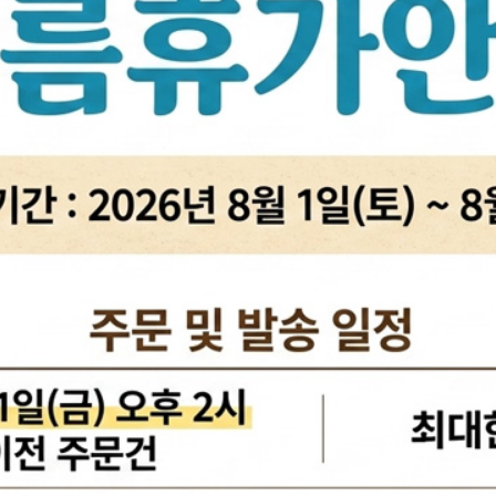
활대링크
오일필터[카스테이션/카비스]
깜
활대고무
에어필터[카스테이션/카비스]
안
어퍼암/어퍼다이[동남]
모비스엔진오일
오
하체부품붓싱
인렛미터링밸브
온
허브리데나
타이밍벨트세트[순정품]
자동
휠볼트.너트
팬벨트세트[순정품]
물
대형차휠볼트.너트
텐션베어링[순정품]
자동
앵커볼트
워터펌프[순정품]
자
캠버볼트
워터펌프[GMB/정우]
리모