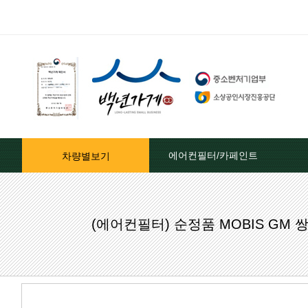
에어컨필터/카페인트
차량별보기
자동차페인트/차종별
(에어컨필터) 순정품 MOBIS G
자동차페인트/색상코드별
대영카페인트
퍼티[빠데]/콤파운드