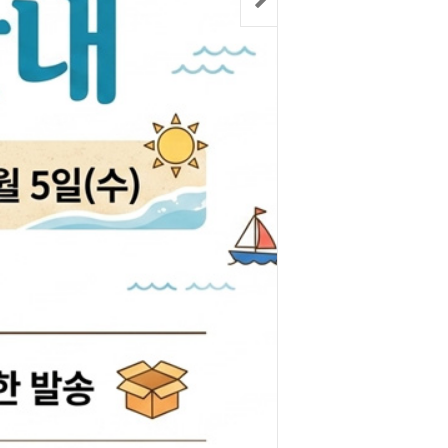
박코일
도어스티커
제고한정특가판
개등전구
브러쉬암.와이퍼암
일스위치
모비스기어봉
도센서
패달패드
차안테나
자동차반사판
통모타
고휘도반사테이프
차메인휴즈
휠캡/허브캡
동차휴즈
특장차부품
컨케이스