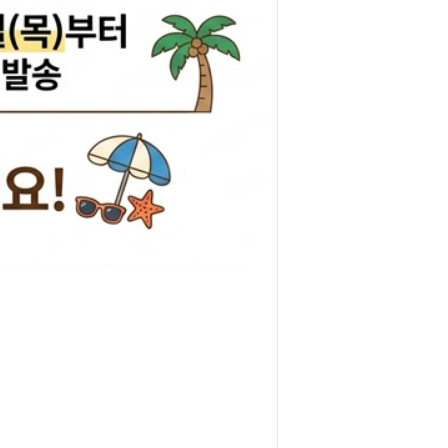
리관휴즈
릴레이
차커넥터
도우스위치
럭스프링