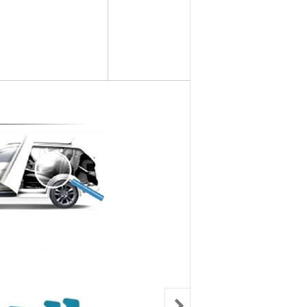
컨키배터리
핸드폰충전기
자동차범퍼몰딩
구리스
크락션[혼]
도어핸들몰딩
번호판.볼트
기계벨트
라이트전구
경광등
킷트류
라이트전구
창문뺏지
케미칼
할로겐전구
안개등
3M양면.테이프
글전구
씨그날
한정특가판매
블전구
테일램프[순정품]
충전케이블
차커넥터
우찌핀.바닥핀
볼베어링[기계]
트전구소켓
패스너 파스너도어트림
브란자스위치