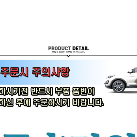
어시스트암 [유림]
브레이크휠실린더[대철]
연료필터[보쉬/델파이]
리모
볼쪼인트
브레이크마스터[대철]
연료필터[서흥/평화PHC]
자동차
활대링크-CTR-
브레이크안전실린더
보쉬인젝터/고압펌프
남영
어시스트암 -CTR-
슈라이닝스프링세트
에어컨콘덴샤[한라/두원]
필립스
타이로드엔드CTR-
외제차오일필터/에어필터 ACDelco
모비스
타이로드엔드-유림-
오일필터[순정품]
싱
톳숀바고무
에어필터[순정품]
더
항가고무
오일필터[카월드]
자동
자날베어링
에어필터[카월드]
라이