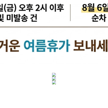
케리어볼트
펜클러치
유
타이밍벨트세트[일반품]
타이밍체인[일반품]
자동
자동차겉벨트[동일]
파원윈
리브드벨트/겉벨트[모비스]
클
한국게이츠베어링
엔진오일.부동액
뎀퍼풀리
오토오일필터