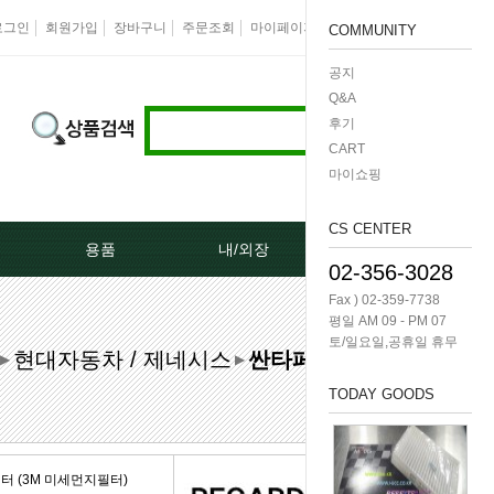
로그인
회원가입
장바구니
주문조회
마이페이지
즐겨찾기
회사소개
COMMUNITY
공지
Q&A
후기
CART
마이쇼핑
CS CENTER
용품
내/외장
케미칼/공구
02-356-3028
Fax ) 02-359-7738
터[모비스]
오토크로바모음전
도어핸들[내켓치.외켓치]
오일필터렌치 -다마
평일 AM 09 - PM 07
토/일요일,공휴일 휴무
현대자동차 / 제네시스
싼타페CM
쎄루모다[모비스]
경동 모음전
트렁크쇼바
공구/특수공구 -다마
▶
▶
TODAY GOODS
네이터풀리
엔진용품
본넷쇼바
호수/호수반도
리터미널
왁스코팅용품
테일램프[후미등/후데루]
3단스위치
 (3M 미세먼지필터)