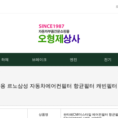
하체
브레이크
엔진
전기
TPMS센서
베스트브레이크패드 -한국베랄-
라지에이타
알터네이
M 쌍용 르노삼성 자동차에어컨필터 항균필터 캐빈필터
클러치커버/디스크[평화]
상신하이큐패드
라지에타캡
스타트모터/
클러치커버/디스크[서진]
상신하드론패드
엔진후앙/에어컨후앙
알터
클러치케이블
평화브레이크패드
히터코어/에바코어
배터
상품명
싼타페CM/더스타일 에어컨필터 항균필터