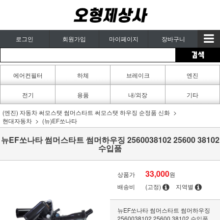
로그인
회원가입
마이페이지
장바구니
에어컨필터
하체
브레이크
엔진
카페인트
전기
용품
내/외장
기타
(엔진) 자동차 써모스탯 썸머스타트 써모스탯 하우징 순정품 신화
현대자동차
(뉴)EF쏘나타
뉴EF쏘나타 썸머스타트 썸머하우징 2560038102 25600 38102
수입품
33,000
상품가
원
배송비
(고정)
지역별
뉴EF쏘나타 썸머스타트 썸머하우징
2560038102 25600 38102 수입품