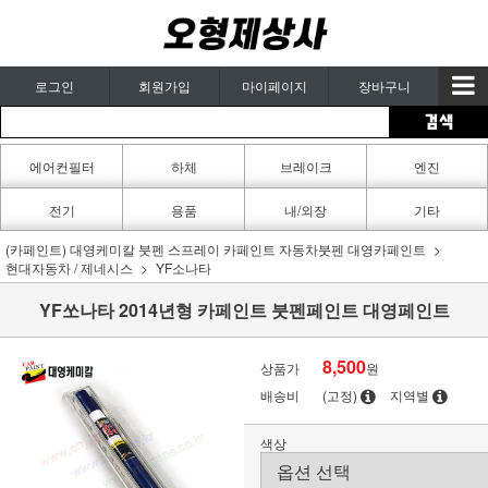
로그인
회원가입
마이페이지
장바구니
에어컨필터
하체
브레이크
엔진
카페인트
전기
용품
내/외장
기타
(카페인트) 대영케미칼 붓펜 스프레이 카페인트 자동차붓펜 대영카페인트
현대자동차 / 제네시스
YF소나타
YF쏘나타 2014년형 카페인트 붓펜페인트 대영페인트
8,500
상품가
원
배송비
(고정)
지역별
색상