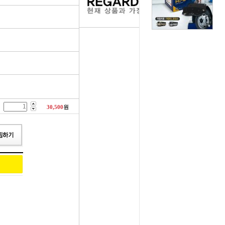
러그[보쉬]
실내용품
휠캡/허브캡
솔레로이드발
[참피온.NGK]
향균탈치용품
흙받이[머드가드]
보조마그넷
그[순정품]
세정용품
연료/주유구캡
물통모타
 정품/일반품
글래스케어용품
싸이드리피드
배터리터미널
30,500
원
다켑.로라
휠 타이어용품
와이퍼[브러쉬]
점프케이블
코일[정품]
전기용품
사이드미러[빽미러]
주유구켑
일[일반품]
외장용품
씨그날
안전삼각대
열플러그
내장용품
자동차엠블럼
가스켓본드
M센서
연료첨가제
자동차글짜[마크]
언더코팅제