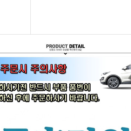
어시스트암 [유림]
브레이크휠실린더[대철]
연료필터[보쉬/델파이]
리모
볼쪼인트
브레이크마스터[대철]
연료필터[서흥/평화PHC]
자동차
활대링크-CTR-
브레이크안전실린더
보쉬인젝터/고압펌프
남영
어시스트암 -CTR-
슈라이닝스프링세트
에어컨콘덴샤[한라/두원]
필립스
타이로드엔드CTR-
외제차오일필터/에어필터 ACDelco
모비스
타이로드엔드-유림-
오일필터[순정품]
싱
톳숀바고무
에어필터[순정품]
더
항가고무
오일필터[카월드]
자동
자날베어링
에어필터[카월드]
라이