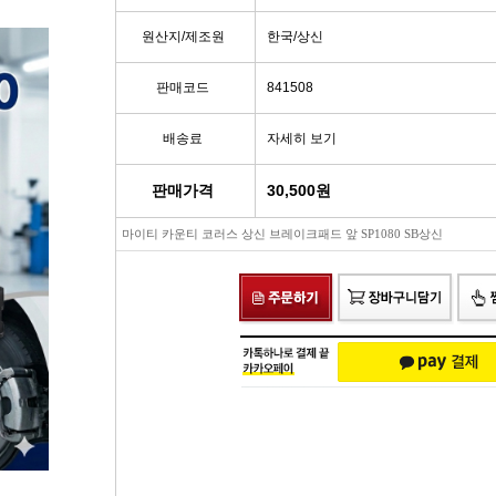
빽/파킹케이블
모비스브레이크패드[정품]
엔진/미션/롤로드 마운트 미미
점화플
원산지/제조원
한국/상신
클러치마스타[대철]
베스핏츠패드
에어컨콤프[신품/재생]
점화플러그
판매코드
841508
배송료
자세히 보기
오페라실린더[대철]
홍성브레이크패드
써모스탯
점화플러
판매가격
30,500
원
로어암/어퍼암[동남]
싸이드라이닝
오일쿨러
플러그배선
마이티 카운티 코러스 상신 브레이크패드 앞 SP1080 SB상신
어시스트암[동남]
브레이크디스크[평화]
연료펌프[베파/대화]
비후
로어암/어퍼암[재제조품]
브레이크디스크[금강]
수온센서
점화
허브베어링
금강KGC튜닝디스크
PM센서
점화코
자동차쇼바
외제차튜닝디스크KGC
산소센서
가
쇼바마운트
브레이크캘리퍼[평화]
연료필터[모비스순정품]
P