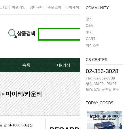
로그인
회원가입
장바구니
주문조회
마이페이지
즐겨찾기
회사소개
COMMUNITY
공지
Q&A
후기
CART
마이쇼핑
CS CENTER
용품
내/외장
케미칼/공구
02-356-3028
Fax ) 02-359-7738
터[모비스]
오토크로바모음전
도어핸들[내켓치.외켓치]
오일필터렌치 -다마
평일 AM 09 - PM 07
토/일요일,공휴일 휴무
차
마이티/카운티
쎄루모다[모비스]
경동 모음전
트렁크쇼바
공구/특수공구 -다마
▶
TODAY GOODS
네이터풀리
엔진용품
본넷쇼바
호수/호수반도
리터미널
왁스코팅용품
테일램프[후미등/후데루]
3단스위치
앞 SP1080 SB상신