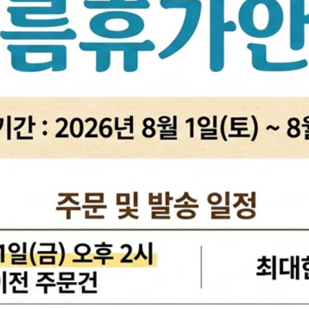
활대링크
오일필터[카스테이션/카비스]
깜
활대고무
에어필터[카스테이션/카비스]
안
어퍼암/어퍼다이[동남]
모비스엔진오일
오
하체부품붓싱
인렛미터링밸브
온
허브리데나
타이밍벨트세트[순정품]
자동
휠볼트.너트
팬벨트세트[순정품]
물
대형차휠볼트.너트
텐션베어링[순정품]
자동
앵커볼트
워터펌프[순정품]
자
캠버볼트
워터펌프[GMB/정우]
리모