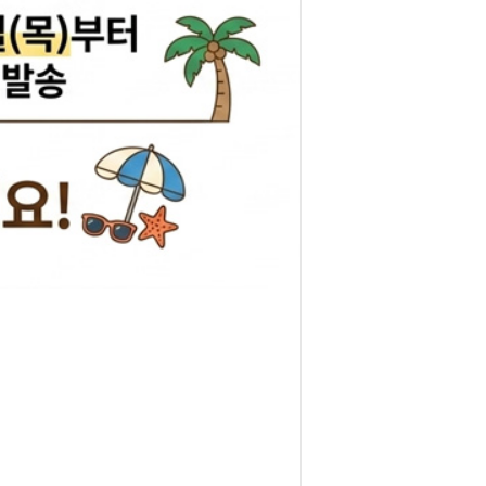
리관휴즈
릴레이
차커넥터
도우스위치
럭스프링