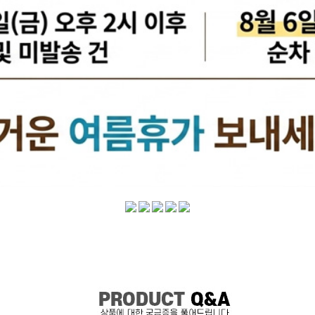
케리어볼트
펜클러치
유
타이밍벨트세트[일반품]
타이밍체인[일반품]
자동
자동차겉벨트[동일]
파원윈
리브드벨트/겉벨트[모비스]
클
한국게이츠베어링
엔진오일.부동액
뎀퍼풀리
오토오일필터