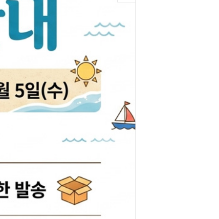
박코일
도어스티커
제고한정특가판
개등전구
브러쉬암.와이퍼암
일스위치
모비스기어봉
도센서
패달패드
차안테나
자동차반사판
통모타
고휘도반사테이프
차메인휴즈
휠캡/허브캡
동차휴즈
특장차부품
컨케이스