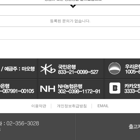
터보차져
등록된 문의가 없습니다.
IAC벨트/모터
TPS센서
CRDI인젝터
이용약관
개인정보취급방침
EMAIL