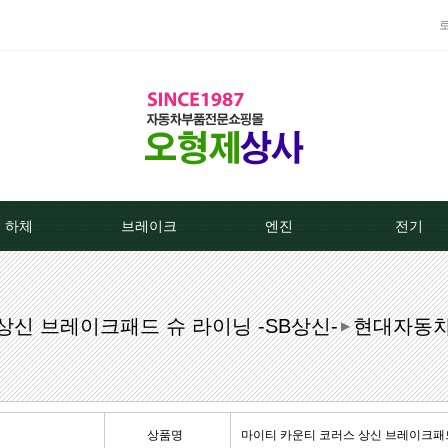
하체
브레이크
엔진
전기
TPMS센서
베스트브레이크패드 -한국베랄-
라지에이타
알터네이
상신 브레이크패드 슈 라이닝 -SB상신-
현대자동
클러치커버/디스크[평화]
상신하이큐패드
라지에타캡
스타트모터/
▶
클러치커버/디스크[서진]
상신하드론패드
엔진후앙/에어컨후앙
알터
클러치케이블
평화브레이크패드
히터코어/에바코어
배터
상품명
마이티 카운티 코러스 상신 브레이크패드 