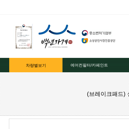
에어컨필터/카페인트
차량별보기
자동차페인트/차종별
(브레이크패드) 
자동차페인트/색상코드별
대영카페인트
퍼티[빠데]/콤파운드