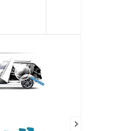
컨키배터리
핸드폰충전기
자동차범퍼몰딩
구리스
크락션[혼]
도어핸들몰딩
번호판.볼트
기계벨트
라이트전구
경광등
킷트류
라이트전구
창문뺏지
케미칼
할로겐전구
안개등
3M양면.테이프
글전구
씨그날
한정특가판매
블전구
테일램프[순정품]
충전케이블
차커넥터
우찌핀.바닥핀
볼베어링[기계]
트전구소켓
패스너 파스너도어트림
브란자스위치