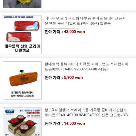
타타대우 프리마 신형 데루등 후미등 브레이크등 더
쎈 맥쎈 구센 테일램프 (백색,청색) 일반품
판매가격 :
43,000 won
현대트럭 올뉴마이티 차폭등 사이드램프 적재함사이
드등923075A400 92307-5A400 -대동-
판매가격 :
5,900 won
봉고3 테일램프 브레이크등 데루등 콤비네이션램프
후미등 924014E100 924024E100 신품 고급형 JYC
판매가격 :
14,500 won