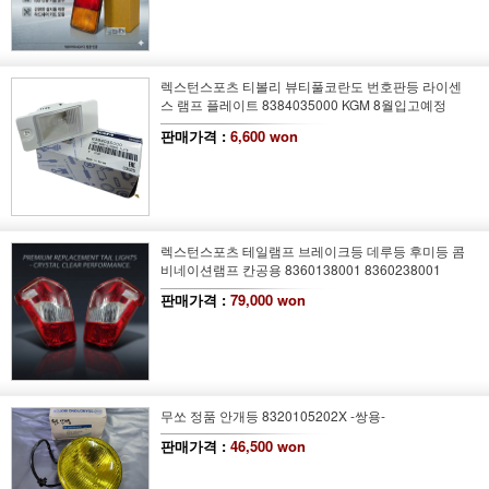
렉스턴스포츠 티볼리 뷰티풀코란도 번호판등 라이센
스 램프 플레이트 8384035000 KGM 8월입고예정
판매가격 :
6,600 won
렉스턴스포츠 테일램프 브레이크등 데루등 후미등 콤
비네이션램프 칸공용 8360138001 8360238001
판매가격 :
79,000 won
무쏘 정품 안개등 8320105202X -쌍용-
판매가격 :
46,500 won