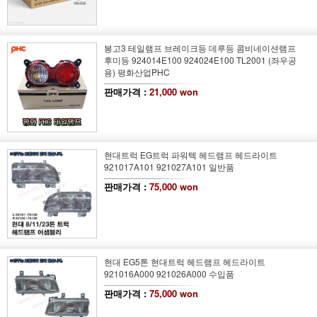
봉고3 테일램프 브레이크등 데루등 콤비네이션램프
후미등 924014E100 924024E100 TL2001 (좌우공
용) 평화산업PHC
판매가격 :
21,000 won
현대트럭 EG트럭 파워텍 헤드램프 헤드라이트
921017A101 921027A101 일반품
판매가격 :
75,000 won
현대 EG5톤 현대트럭 헤드램프 헤드라이트
921016A000 921026A000 수입품
판매가격 :
75,000 won