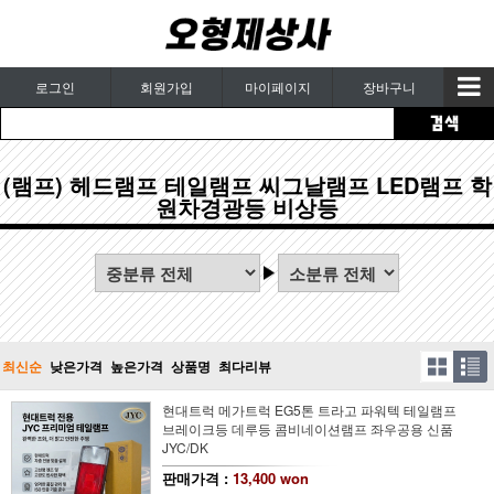
로그인
회원가입
마이페이지
장바구니
(램프) 헤드램프 테일램프 씨그날램프 LED램프 학
원차경광등 비상등
최신순
낮은가격
높은가격
상품명
최다리뷰
현대트럭 메가트럭 EG5톤 트라고 파워텍 테일램프
브레이크등 데루등 콤비네이션램프 좌우공용 신품
JYC/DK
판매가격 :
13,400 won