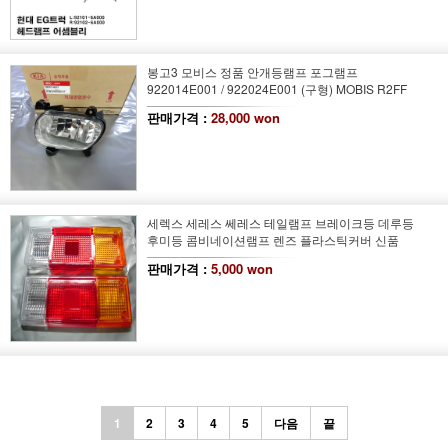
봉고3 모비스 정품 안개등램프 포그램프
922014E001 / 922024E001 (구형) MOBIS R2FF
판매가격 :
28,000 won
세렉스 세레스 쎄레스 테일램프 브레이크등 데루등
후미등 콤비네이션램프 렌즈 플라스틱커버 신품
판매가격 :
5,000 won
1
2
3
4
5
다음
끝