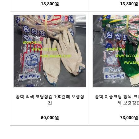
13,800원
13,800원
송학 백색 코팅장갑 100켤레 보령장
송학 이중코팅 청색 코
갑
레 보령장
60,000원
73,000원