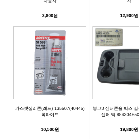
자동차
차
3,800원
12,900원
가스켓실리콘(레드) 135507(40445)
봉고3 센터콘솔 박스 
록타이트
센터 백 884304E50
10,500원
19,800원