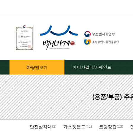
에어컨필터/카페인트
차량별보기
자동차페인트/차종별
(용품/부품) 
자동차페인트/색상코드별
대영카페인트
안전삼각대
가스켓본드
코팅장갑
퍼티[빠데]/콤파운드
(3)
(41)
(13)