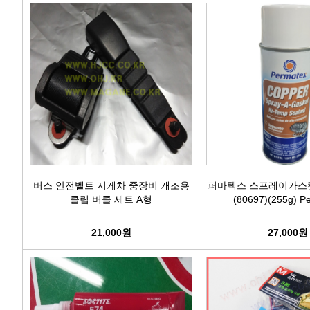
버스 안전벨트 지게차 중장비 개조용
퍼마텍스 스프레이가스
클립 버클 세트 A형
(80697)(255g) P
21,000원
27,000원