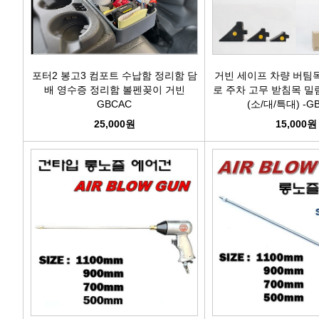
포터2 봉고3 컴포트 수납함 정리함 담
거빈 세이프 차량 버팀
배 영수증 정리함 볼펜꽂이 거빈
로 주차 고무 받침목 밀림
GBCAC
(소/대/특대) -G
25,000원
15,000원