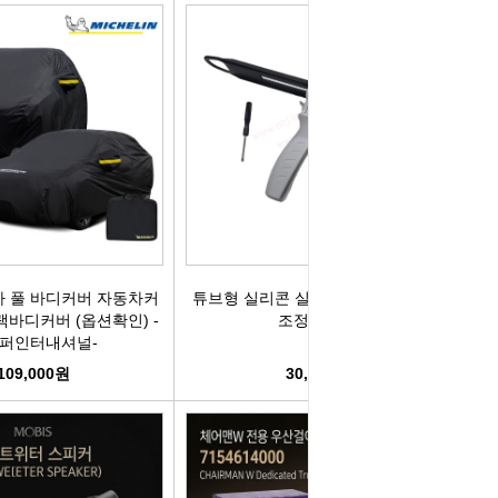
박코일
도어스티커
제고한정특가판
개등전구
브러쉬암.와이퍼암
일스위치
모비스기어봉
도센서
패달패드
차안테나
자동차반사판
 풀 바디커버 자동차커
튜브형 실리콘 실리콘건 신형건 미세
통모타
고휘도반사테이프
랙바디커버 (옵션확인) -
조정건 SSL
퍼인터내셔널-
차메인휴즈
휠캡/허브캡
109,000원
30,000원
동차휴즈
특장차부품
컨케이스