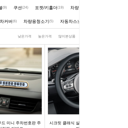
블
쿠션
포켓/키홀더
차량용휴지통
(9)
(24)
(19)
(8)
러그[보쉬]
실내용품
휠캡/허브캡
솔레로이드발
차커버
차량용청소기
자동차스노우체인
(6)
(5)
(2)
[참피온.NGK]
향균탈치용품
흙받이[머드가드]
보조마그넷
낮은가격
높은가격
많이본상품
판매순위
상품명순
그[순정품]
세정용품
연료/주유구캡
물통모타
 정품/일반품
글래스케어용품
싸이드리피드
배터리터미널
다켑.로라
휠 타이어용품
와이퍼[브러쉬]
점프케이블
코일[정품]
전기용품
사이드미러[빽미러]
주유구켑
일[일반품]
외장용품
씨그날
안전삼각대
열플러그
내장용품
자동차엠블럼
가스켓본드
M센서
연료첨가제
자동차글짜[마크]
언더코팅제
드 미니 주차번호판 주
시크릿 클래식 실리콘 핸들커버 평화