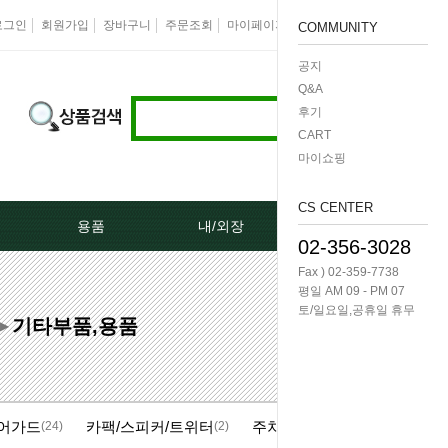
로그인
회원가입
장바구니
주문조회
마이페이지
즐겨찾기
회사소개
COMMUNITY
공지
Q&A
후기
CART
마이쇼핑
CS CENTER
용품
내/외장
케미칼/공구
02-356-3028
Fax ) 02-359-7738
터[모비스]
오토크로바모음전
도어핸들[내켓치.외켓치]
오일필터렌치 -다마
평일 AM 09 - PM 07
토/일요일,공휴일 휴무
기타부품,용품
쎄루모다[모비스]
경동 모음전
트렁크쇼바
공구/특수공구 -다마
▶
네이터풀리
엔진용품
본넷쇼바
호수/호수반도
어가드
카팩/스피커/트위터
주차알림판
리터미널
왁스코팅용품
테일램프[후미등/후데루]
3단스위치
(24)
(2)
(33)