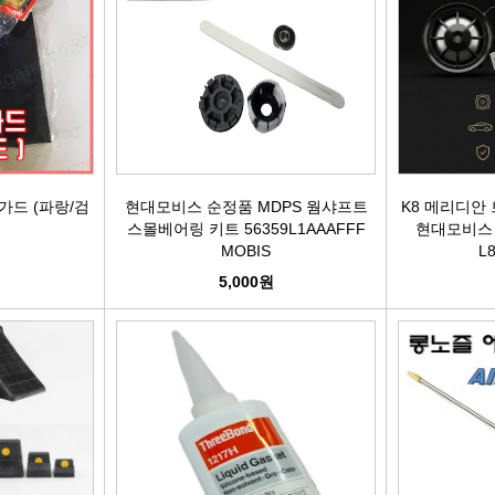
케리어볼트
펜클러치
유
타이밍벨트세트[일반품]
타이밍체인[일반품]
자동
자동차겉벨트[동일]
파원윈
가드 (파랑/검
현대모비스 순정품 MDPS 웜샤프트
K8 메리디안
스몰베어링 키트 56359L1AAAFFF
현대모비스 96
MOBIS
L
리브드벨트/겉벨트[모비스]
클
5,000원
한국게이츠베어링
엔진오일.부동액
뎀퍼풀리
오토오일필터