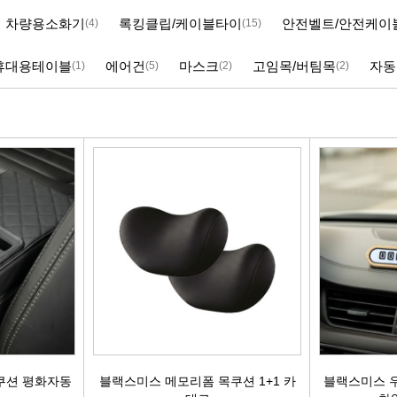
차량용소화기
록킹클립/케이블타이
안전벨트/안전케이
(4)
(15)
빽/파킹케이블
모비스브레이크패드[정품]
엔진/미션/롤로드 마운트 미미
점화플
휴대용테이블
에어건
마스크
고임목/버팀목
자동
(1)
(5)
(2)
(2)
클러치마스타[대철]
베스핏츠패드
에어컨콤프[신품/재생]
점화플러그
오페라실린더[대철]
홍성브레이크패드
써모스탯
점화플러
로어암/어퍼암[동남]
싸이드라이닝
오일쿨러
플러그배선
어시스트암[동남]
브레이크디스크[평화]
연료펌프[베파/대화]
비후
로어암/어퍼암[재제조품]
브레이크디스크[금강]
수온센서
점화
허브베어링
금강KGC튜닝디스크
PM센서
점화코
자동차쇼바
외제차튜닝디스크KGC
산소센서
가
쇼바마운트
브레이크캘리퍼[평화]
연료필터[모비스순정품]
P
쿠션 평화자동
블랙스미스 메모리폼 목쿠션 1+1 카
블랙스미스 우