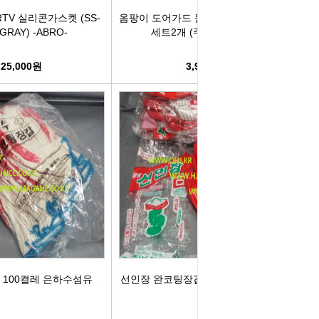
TV 실리콘가스켓 (SS-
옴팡이 도어가드 문콕방지 식빵 하트 1
(GRAY) -ABRO-
세트2개 (주)평화자동차
25,000원
3,900원
 100켤레 은하수섬유
선인장 완코팅장갑 100켤레 보령장갑