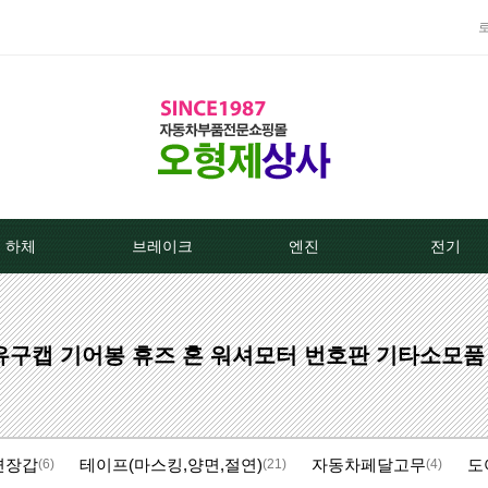
하체
브레이크
엔진
전기
TPMS센서
베스트브레이크패드 -한국베랄-
라지에이타
알터네이
주유구캡 기어봉 휴즈 혼 워셔모터 번호판 기타소모품
클러치커버/디스크[평화]
상신하이큐패드
라지에타캡
스타트모터/
클러치커버/디스크[서진]
상신하드론패드
엔진후앙/에어컨후앙
알터
면장갑
테이프(마스킹,양면,절연)
자동차페달고무
도
클러치케이블
평화브레이크패드
히터코어/에바코어
배터
(6)
(21)
(4)