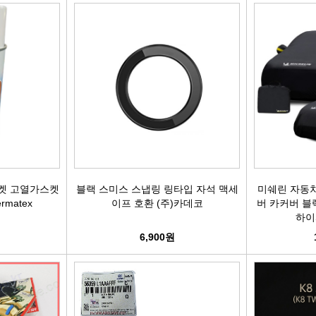
활대링크
오일필터[카스테이션/카비스]
깜
활대고무
에어필터[카스테이션/카비스]
안
어퍼암/어퍼다이[동남]
모비스엔진오일
오
하체부품붓싱
인렛미터링밸브
온
허브리데나
타이밍벨트세트[순정품]
자동
켓 고열가스켓
블랙 스미스 스냅링 링타입 자석 맥세
미쉐린 자동차
휠볼트.너트
팬벨트세트[순정품]
물
ermatex
이프 호환 (주)카데코
버 카커버 블
하이
대형차휠볼트.너트
텐션베어링[순정품]
자동
6,900원
앵커볼트
워터펌프[순정품]
자
캠버볼트
워터펌프[GMB/정우]
리모