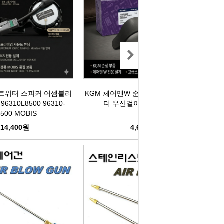
리관휴즈
릴레이
차커넥터
도우스위치
 트위터 스피커 어셈블리
KGM 체어맨W 순정품 트렁크 리드 홀
310L8500 96310-
더 우산걸이 7154614000
8500 MOBIS
럭스프링
14,400원
4,600원