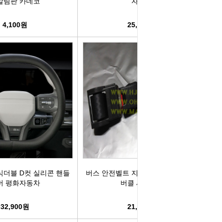
알림판 카데코
자동차
컨키배터리
핸드폰충전기
자동차범퍼몰딩
구리스
4,100원
25,900원
크락션[혼]
도어핸들몰딩
번호판.볼트
기계벨트
라이트전구
경광등
킷트류
라이트전구
창문뺏지
케미칼
할로겐전구
안개등
3M양면.테이프
글전구
씨그날
한정특가판매
블전구
테일램프[순정품]
충전케이블
식더블 D컷 실리콘 핸들
버스 안전벨트 지게차 중장비 개조용
버 평화자동차
버클 세트 B형
차커넥터
우찌핀.바닥핀
볼베어링[기계]
32,900원
21,000원
트전구소켓
패스너 파스너도어트림
브란자스위치