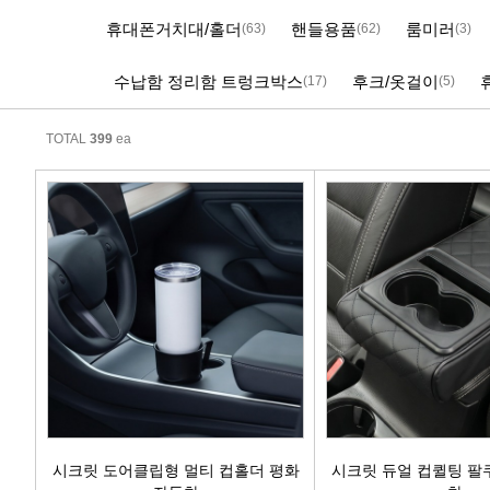
휴대폰거치대/홀더
핸들용품
룸미러
(63)
(62)
(3)
에어컨필터[모비스]
수납함 정리함 트렁크박스
후크/옷걸이
(17)
(5)
에어컨필터[ACDELCO]
TOTAL
399
ea
에어컨필터[GM쉐보레]
에어컨필터[쌍용]
에어컨필터[유성]
에어컨필터[헤파필터]
에어컨필터[한온/한라]
에어컨필터[SKY]
에어컨필터[카비스]
시크릿 도어클립형 멀티 컵홀더 평화
시크릿 듀얼 컵퀼팅 팔