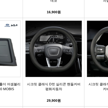
데코
차
어시스트암 [유림]
브레이크휠실린더[대철]
연료필터[보쉬/델파이]
리모
16,900원
볼쪼인트
브레이크마스터[대철]
연료필터[서흥/평화PHC]
자동차
활대링크-CTR-
브레이크안전실린더
보쉬인젝터/고압펌프
남영
어시스트암 -CTR-
슈라이닝스프링세트
에어컨콘덴샤[한라/두원]
필립스
타이로드엔드CTR-
외제차오일필터/에어필터 ACDelco
모비스
타이로드엔드-유림-
오일필터[순정품]
싱
톳숀바고무
에어필터[순정품]
더
컵홀더 어셈블리
시크릿 클래식 D컷 실리콘 핸들커버
시크릿 클래
0 MOBIS
평화자동차
커
항가고무
오일필터[카월드]
자동
29,900원
자날베어링
에어필터[카월드]
라이