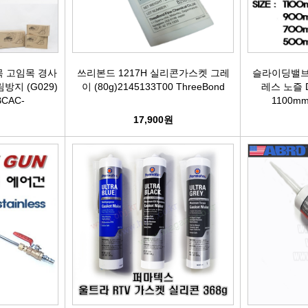
터보차져
IAC벨트/모터
목 고임목 경사
쓰리본드 1217H 실리콘가스켓 그레
슬라이딩밸브
방지 (G029)
이 (80g)2145133T00 ThreeBond
레스 노즐 D-
TPS센서
BCAC-
1100m
17,900원
CRDI인젝터