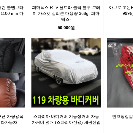
어건 볼밸브타
퍼마텍스 RTV 울트라 블랙 블루 그레
아브로 고온R
0 1100 mm 다
이 가스켓 실리콘 대용량 368g -퍼마
999)
텍스-
50,000원
쿠션 차량용목
스타리아 바디커버 기능성커버 자동
반코팅장갑
평화자동차
차커버 덮개 (스타리아전용) 세원산업