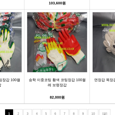
103,600원
팅장갑 100켤
송학 이중코팅 황색 코팅장갑 100켤
면장갑 목장갑 
갑
레 보령장갑
82,000원
1
2
3
4
5
6
7
8
9
10
[끝]