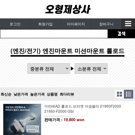
로그인
회원가입
마이페이지
장바구니
(엔진/전기) 엔진마운트 미션마운트 롤로드
최신순
낮은가격
높은가격
상품명
최다리뷰
아반떼AD 롤로드 브라켓 어셈블리 21950F2000
21950-F2000 GSI
판매가격 :
19,800 won