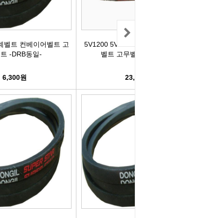
리관휴즈
릴레이
 기계벨트 컨베이어벨트 고
5V1200 5V-1200 기계벨트 컨베이어
트 -DRB동일-
벨트 고무벨트 -DRB동일-
차커넥터
6,300원
23,600원
도우스위치
럭스프링