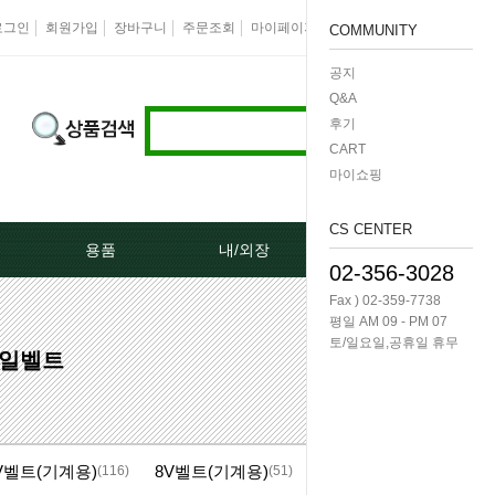
로그인
회원가입
장바구니
주문조회
마이페이지
즐겨찾기
회사소개
COMMUNITY
공지
Q&A
후기
CART
마이쇼핑
CS CENTER
용품
내/외장
케미칼/공구
02-356-3028
Fax ) 02-359-7738
터[모비스]
오토크로바모음전
도어핸들[내켓치.외켓치]
오일필터렌치 -다마
평일 AM 09 - PM 07
토/일요일,공휴일 휴무
 동일벨트
쎄루모다[모비스]
경동 모음전
트렁크쇼바
공구/특수공구 -다마
네이터풀리
엔진용품
본넷쇼바
호수/호수반도
V벨트(기계용)
8V벨트(기계용)
리터미널
왁스코팅용품
테일램프[후미등/후데루]
3단스위치
(116)
(51)