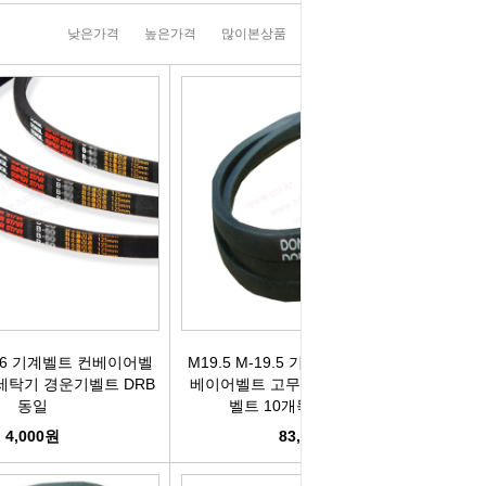
러그[보쉬]
실내용품
휠캡/허브캡
솔레로이드발
낮은가격
높은가격
많이본상품
판매순위
상품명순
[참피온.NGK]
향균탈치용품
흙받이[머드가드]
보조마그넷
그[순정품]
세정용품
연료/주유구캡
물통모타
 정품/일반품
글래스케어용품
싸이드리피드
배터리터미널
다켑.로라
휠 타이어용품
와이퍼[브러쉬]
점프케이블
코일[정품]
전기용품
사이드미러[빽미러]
주유구켑
일[일반품]
외장용품
씨그날
안전삼각대
21.6 기계벨트 컨베이어벨
M19.5 M-19.5 기계벨트 랩트벨트 컨
세탁기 경운기벨트 DRB
베이어벨트 고무벨트 세탁기 경운기
동일
벨트 10개묶음 DRB동일
열플러그
내장용품
자동차엠블럼
가스켓본드
4,000원
83,000원
M센서
연료첨가제
자동차글짜[마크]
언더코팅제