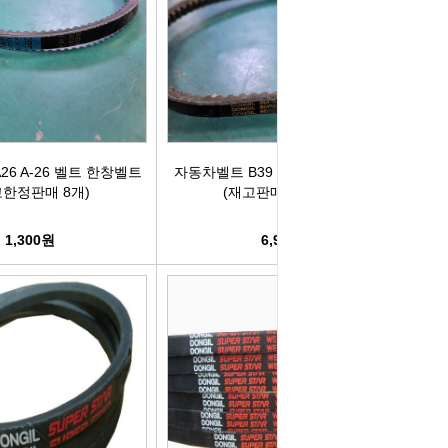
박코일
도어스티커
제고한정특가판
개등전구
브러쉬암.와이퍼암
일스위치
모비스기어봉
6 A-26 벨트 한창벨트
자동차벨트 B39 B-39 벨트 동일벨트
도센서
패달패드
고한정판매 8개)
(재고판매)(수량1개)
차안테나
자동차반사판
1,300원
6,900원
통모타
고휘도반사테이프
차메인휴즈
휠캡/허브캡
동차휴즈
특장차부품
컨케이스