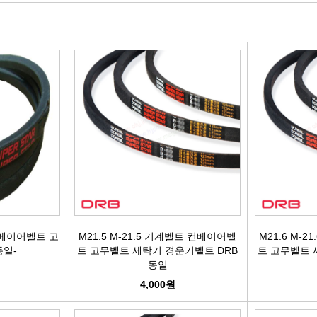
빽/파킹케이블
모비스브레이크패드[정품]
엔진/미션/롤로드 마운트 미미
점화플
클러치마스타[대철]
베스핏츠패드
에어컨콤프[신품/재생]
점화플러그
오페라실린더[대철]
홍성브레이크패드
써모스탯
점화플러
로어암/어퍼암[동남]
싸이드라이닝
오일쿨러
플러그배선
어시스트암[동남]
브레이크디스크[평화]
연료펌프[베파/대화]
비후
로어암/어퍼암[재제조품]
브레이크디스크[금강]
수온센서
점화
허브베어링
금강KGC튜닝디스크
PM센서
점화코
컨베이어벨트 고
M21.5 M-21.5 기계벨트 컨베이어벨
M21.6 M-
동일-
트 고무벨트 세탁기 경운기벨트 DRB
트 고무벨트 
동일
자동차쇼바
외제차튜닝디스크KGC
산소센서
가
4,000원
쇼바마운트
브레이크캘리퍼[평화]
연료필터[모비스순정품]
P