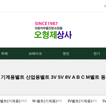
하체
브레이크
엔진
전기
TPMS센서
베스트브레이크패드 -한국베랄-
라지에이타
알터네이
 기계용벨트 산업용벨트 3V 5V 8V A B C M벨트
클러치커버/디스크[평화]
상신하이큐패드
라지에타캡
스타트모터/
클러치커버/디스크[서진]
상신하드론패드
엔진후앙/에어컨후앙
알터
-벨트(기계용)
M-벨트(기계용)
3V벨트(기계용)
5
클러치케이블
평화브레이크패드
히터코어/에바코어
배터
(162)
(42)
(81)