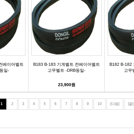
트 컨베이어벨트
B183 B-183 기계벨트 컨베이어벨트
B182 B-1
동일-
고무벨트 -DRB동일-
고무벨
23,900원
1
2
3
4
5
6
7
8
9
10
[다음]
[끝]