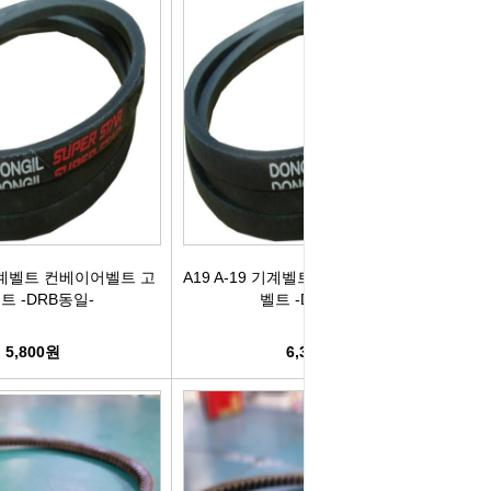
컨키배터리
핸드폰충전기
자동차범퍼몰딩
구리스
크락션[혼]
도어핸들몰딩
번호판.볼트
기계벨트
라이트전구
경광등
킷트류
라이트전구
창문뺏지
케미칼
할로겐전구
안개등
3M양면.테이프
 기계벨트 컨베이어벨트 고
A19 A-19 기계벨트 컨베이어벨트 고무
트 -DRB동일-
벨트 -DRB동일-
글전구
씨그날
한정특가판매
5,800원
6,300원
블전구
테일램프[순정품]
충전케이블
차커넥터
우찌핀.바닥핀
볼베어링[기계]
트전구소켓
패스너 파스너도어트림
브란자스위치