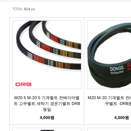
에어컨필터[모비스]
TOTAL
814
ea
에어컨필터[ACDELCO]
에어컨필터[GM쉐보레]
에어컨필터[쌍용]
에어컨필터[유성]
에어컨필터[헤파필터]
에어컨필터[한온/한라]
M20.5 M-20.5 기계벨트 컨베이어벨
M20 M-20 기계벨트 
트 고무벨트 세탁기 경운기벨트 DRB
무벨트 -DRB
동일
에어컨필터[SKY]
4,000원
4,000원
에어컨필터[카비스]