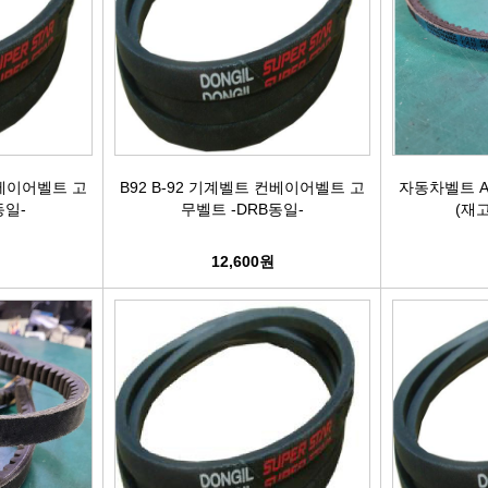
활대링크
오일필터[카스테이션/카비스]
깜
활대고무
에어필터[카스테이션/카비스]
안
어퍼암/어퍼다이[동남]
모비스엔진오일
오
컨베이어벨트 고
B92 B-92 기계벨트 컨베이어벨트 고
자동차벨트 A2
하체부품붓싱
인렛미터링밸브
온
동일-
무벨트 -DRB동일-
(재
허브리데나
타이밍벨트세트[순정품]
자동
12,600원
휠볼트.너트
팬벨트세트[순정품]
물
대형차휠볼트.너트
텐션베어링[순정품]
자동
앵커볼트
워터펌프[순정품]
자
캠버볼트
워터펌프[GMB/정우]
리모