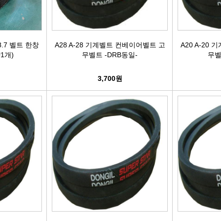
케리어볼트
펜클러치
유
타이밍벨트세트[일반품]
8.7 벨트 한창
A28 A-28 기계벨트 컨베이어벨트 고
A20 A-20
1개)
무벨트 -DRB동일-
무벨
타이밍체인[일반품]
자동
3,700원
자동차겉벨트[동일]
파원윈
리브드벨트/겉벨트[모비스]
클
한국게이츠베어링
엔진오일.부동액
뎀퍼풀리
오토오일필터