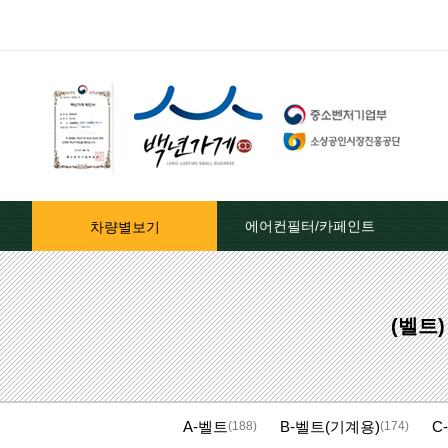
에어컨필터/카페인트
차량별보기
자동차페인트/차종별
(벨트)
자동차페인트/색상코드별
대영카페인트
A-벨트
B-벨트(기계용)
C
퍼티[빠데]/콤파운드
(188)
(174)