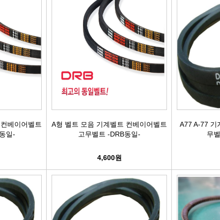
어시스트암 [유림]
브레이크휠실린더[대철]
연료필터[보쉬/델파이]
리모
볼쪼인트
브레이크마스터[대철]
연료필터[서흥/평화PHC]
자동차
활대링크-CTR-
브레이크안전실린더
보쉬인젝터/고압펌프
남영
어시스트암 -CTR-
슈라이닝스프링세트
에어컨콘덴샤[한라/두원]
필립스
타이로드엔드CTR-
외제차오일필터/에어필터 ACDelco
모비스
트 컨베이어벨트
A형 벨트 모음 기계벨트 컨베이어벨트
A77 A-77
동일-
고무벨트 -DRB동일-
무벨
타이로드엔드-유림-
오일필터[순정품]
싱
4,600원
톳숀바고무
에어필터[순정품]
더
항가고무
오일필터[카월드]
자동
자날베어링
에어필터[카월드]
라이