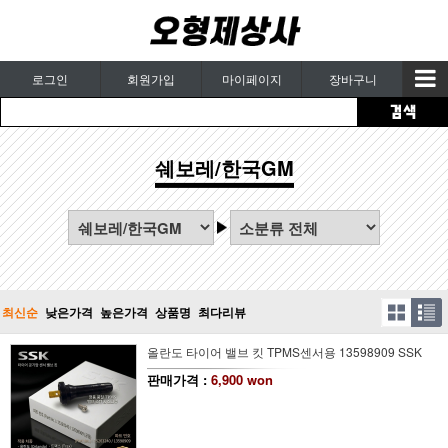
로그인
회원가입
마이페이지
장바구니
쉐보레/한국GM
최신순
낮은가격
높은가격
상품명
최다리뷰
올란도 타이어 밸브 킷 TPMS센서용 13598909 SSK
판매가격 :
6,900 won