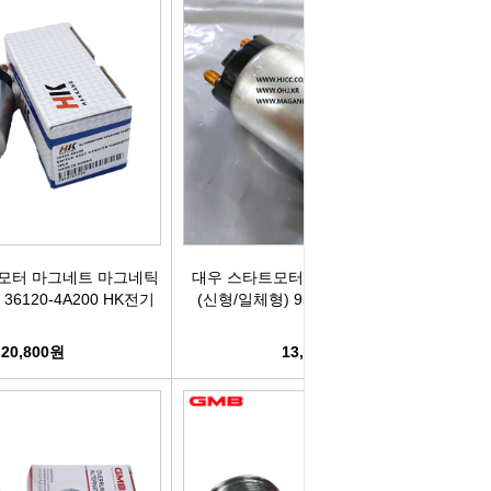
컨키배터리
핸드폰충전기
자동차범퍼몰딩
구리스
크락션[혼]
도어핸들몰딩
번호판.볼트
기계벨트
라이트전구
경광등
킷트류
라이트전구
창문뺏지
케미칼
할로겐전구
안개등
3M양면.테이프
모터 마그네트 마그네틱
대우 스타트모터 마그네트 마그네틱
0 36120-4A200 HK전기
(신형/일체형) 93742953 -HK전기-
글전구
씨그날
한정특가판매
20,800원
13,500원
블전구
테일램프[순정품]
충전케이블
차커넥터
우찌핀.바닥핀
볼베어링[기계]
트전구소켓
패스너 파스너도어트림
브란자스위치