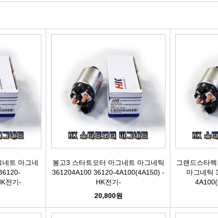
빽/파킹케이블
모비스브레이크패드[정품]
엔진/미션/롤로드 마운트 미미
점화플
클러치마스타[대철]
베스핏츠패드
에어컨콤프[신품/재생]
점화플러그
오페라실린더[대철]
홍성브레이크패드
써모스탯
점화플러
로어암/어퍼암[동남]
싸이드라이닝
오일쿨러
플러그배선
어시스트암[동남]
브레이크디스크[평화]
연료펌프[베파/대화]
비후
로어암/어퍼암[재제조품]
브레이크디스크[금강]
수온센서
점화
허브베어링
금강KGC튜닝디스크
PM센서
점화코
그네트 마그네
봉고3 스타트모터 마그네트 마그네틱
그랜드스타렉
36120-
361204A100 36120-4A100(4A150) -
마그네틱 36
-HK전기-
HK전기-
4A100
자동차쇼바
외제차튜닝디스크KGC
산소센서
가
20,800원
쇼바마운트
브레이크캘리퍼[평화]
연료필터[모비스순정품]
P