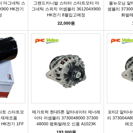
터 마그네틱 스
그랜드카니발 스타터 스타트모터 마
올뉴모닝 알
X900 HK전기
그네틱 스위치 어셈블리 361204X900
셈블리 373000
터보차져
정
HK전기 8월입고예정
화발레오
22,000원
IAC벨트/모터
TPS센서
CRDI인젝터
라토 스타트모
메가트럭 현대5톤 알터네이터 제너레
포터2 알터네
 재제조품
이터 어셈블리 3730048000 37300
리 373004A8
0 HK전기 1FF
48000 평화발레오 신품 A1023K
레오
2FF1
193,000원