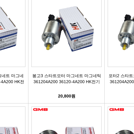
어시스트암 [유림]
브레이크휠실린더[대철]
연료필터[보쉬/델파이]
리모
볼쪼인트
브레이크마스터[대철]
연료필터[서흥/평화PHC]
자동차
활대링크-CTR-
브레이크안전실린더
보쉬인젝터/고압펌프
남영
어시스트암 -CTR-
슈라이닝스프링세트
에어컨콘덴샤[한라/두원]
필립스
타이로드엔드CTR-
외제차오일필터/에어필터 ACDelco
모비스
그네트 마그네
봉고3 스타트모터 마그네트 마그네틱
포터2 스타트
-4A200 HK전
361204A200 36120-4A200 HK전기
361204A20
타이로드엔드-유림-
오일필터[순정품]
싱
20,800원
톳숀바고무
에어필터[순정품]
더
항가고무
오일필터[카월드]
자동
자날베어링
에어필터[카월드]
라이