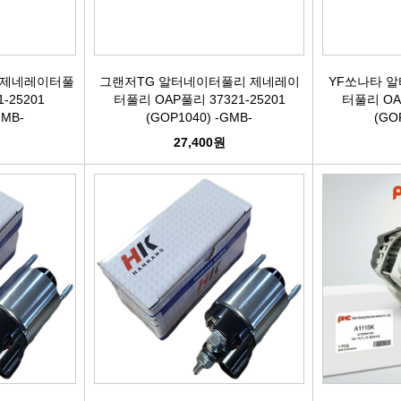
케리어볼트
펜클러치
유
타이밍벨트세트[일반품]
 제네레이터풀
그랜저TG 알터네이터풀리 제네레이
YF쏘나타 
-25201
터풀리 OAP풀리 37321-25201
터풀리 OAP
GMB-
(GOP1040) -GMB-
(GO
타이밍체인[일반품]
자동
27,400원
자동차겉벨트[동일]
파원윈
리브드벨트/겉벨트[모비스]
클
한국게이츠베어링
엔진오일.부동액
뎀퍼풀리
오토오일필터