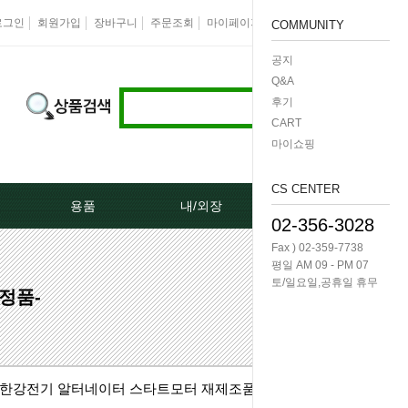
로그인
회원가입
장바구니
주문조회
마이페이지
즐겨찾기
회사소개
COMMUNITY
공지
Q&A
후기
CART
마이쇼핑
CS CENTER
용품
내/외장
케미칼/공구
02-356-3028
Fax ) 02-359-7738
터[모비스]
오토크로바모음전
도어핸들[내켓치.외켓치]
오일필터렌치 -다마
평일 AM 09 - PM 07
토/일요일,공휴일 휴무
정품-
쎄루모다[모비스]
경동 모음전
트렁크쇼바
공구/특수공구 -다마
네이터풀리
엔진용품
본넷쇼바
호수/호수반도
한강전기 알터네이터 스타트모터 재제조품
리터미널
왁스코팅용품
테일램프[후미등/후데루]
3단스위치
(89)