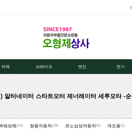
하체
브레이크
엔진
전기
TPMS센서
베스트브레이크패드 -한국베랄-
라지에이타
알터네이
진) 알터네이터 스타트모터 제너레이터 세루모타 -순
클러치커버/디스크[평화]
상신하이큐패드
라지에타캡
스타트모터/
클러치커버/디스크[서진]
상신하드론패드
엔진후앙/에어컨후앙
알터
M/쉐보레
쌍용자동차
르노삼성자동차
개조용
클러치케이블
평화브레이크패드
히터코어/에바코어
배터
(14)
(29)
(5)
(1)