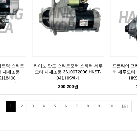
가트럭 스타트
라이노 만도 스타트모터 스타터 세루
프론티어 프
터 재제조품
모터 재제조품 3610072006 HKST-
터 세루모터 재
5118400
041 HK전기
HK
-045 HK전기
원
200,200원
1
2
3
4
5
6
7
8
9
10
[끝]