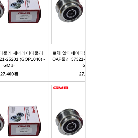
박코일
도어스티커
제고한정특가판
개등전구
브러쉬암.와이퍼암
일스위치
모비스기어봉
이터풀리 제네레이터풀리
로체 알터네이터풀리 제네레이터풀리
도센서
패달패드
1-25201 (GOP1040) -
OAP풀리 37321-25201 (GOP1040) -
GMB-
GMB-
차안테나
자동차반사판
27,400원
27,400원
통모타
고휘도반사테이프
차메인휴즈
휠캡/허브캡
동차휴즈
특장차부품
컨케이스