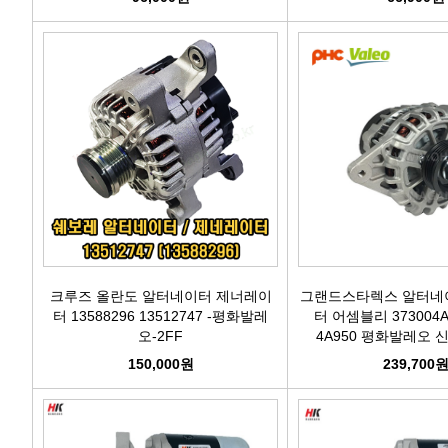
크루즈 올란도 알터네이터 제너레이
그랜드스타렉스 알터네
터 13588296 13512747 -평화발레
터 어셈블리 373004A9
오-2FF
4A950 평화발레오 신
2FF1
150,000원
239,700