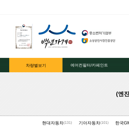
에어컨필터/카페인트
차량별보기
자동차페인트/차종별
(엔
자동차페인트/색상코드별
대영카페인트
현대자동차
기아자동차
한국G
퍼티[빠데]/콤파운드
(131)
(101)