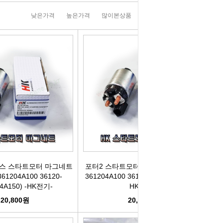
러그[보쉬]
실내용품
휠캡/허브캡
솔레로이드발
낮은가격
높은가격
많이본상품
판매순위
상품명순
[참피온.NGK]
향균탈치용품
흙받이[머드가드]
보조마그넷
그[순정품]
세정용품
연료/주유구캡
물통모타
 정품/일반품
글래스케어용품
싸이드리피드
배터리터미널
다켑.로라
휠 타이어용품
와이퍼[브러쉬]
점프케이블
코일[정품]
전기용품
사이드미러[빽미러]
주유구켑
일[일반품]
외장용품
씨그날
안전삼각대
스 스타트모터 마그네트
포터2 스타트모터 마그네트 마그네틱
1204A100 36120-
361204A100 36120-4A100(4A150) -
(4A150) -HK전기-
HK전기-
열플러그
내장용품
자동차엠블럼
가스켓본드
20,800원
20,800원
M센서
연료첨가제
자동차글짜[마크]
언더코팅제