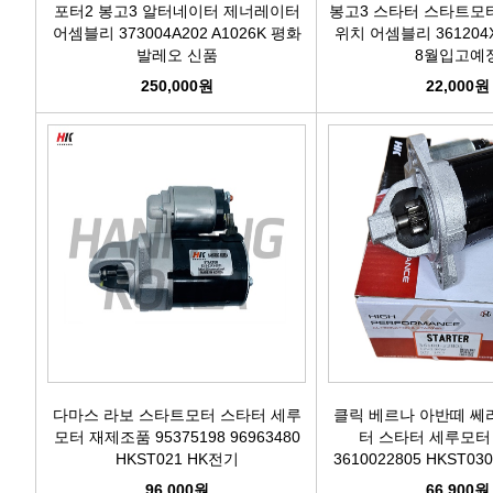
포터2 봉고3 알터네이터 제너레이터
봉고3 스타터 스타트모
어셈블리 373004A202 A1026K 평화
위치 어셈블리 361204
발레오 신품
8월입고예
250,000원
22,000원
다마스 라보 스타트모터 스타터 세루
클릭 베르나 아반떼 쎄
모터 재제조품 95375198 96963480
터 스타터 세루모터
HKST021 HK전기
3610022805 HKST03
96,000원
66,900원