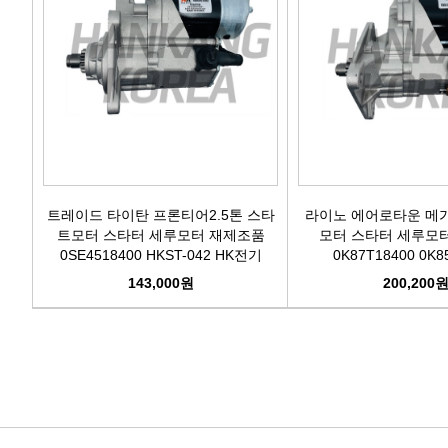
트레이드 타이탄 프론티어2.5톤 스타
라이노 에어로타운 메
트모터 스타터 세루모터 재제조품
모터 스타터 세루모
0SE4518400 HKST-042 HK전기
0K87T18400 0K8
0K85018400 HKST
143,000원
200,200