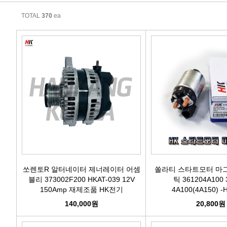
에어컨필터[모비스]
TOTAL
370
ea
에어컨필터[ACDELCO]
에어컨필터[GM쉐보레]
에어컨필터[쌍용]
에어컨필터[유성]
에어컨필터[헤파필터]
에어컨필터[한온/한라]
쏘렌토R 알터네이터 제너레이터 어셈
쏠라티 스타트모터 마
블리 373002F200 HKAT-039 12V
틱 361204A100 
150Amp 재제조품 HK전기
4A100(4A150) 
에어컨필터[SKY]
140,000원
20,800원
에어컨필터[카비스]