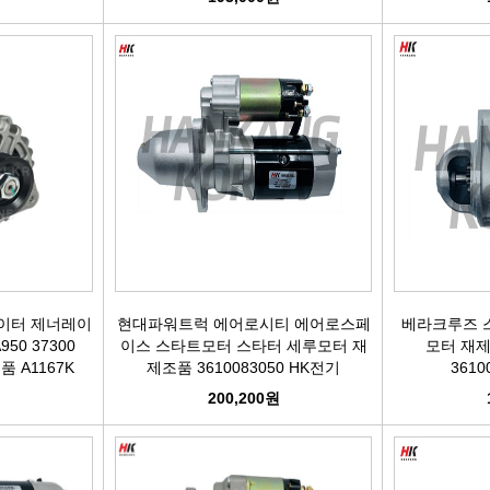
이터 제너레이
현대파워트럭 에어로시티 에어로스페
베라크루즈 
50 37300
이스 스타트모터 스타터 세루모터 재
모터 재제조
품 A1167K
제조품 3610083050 HK전기
3610
원
200,200원