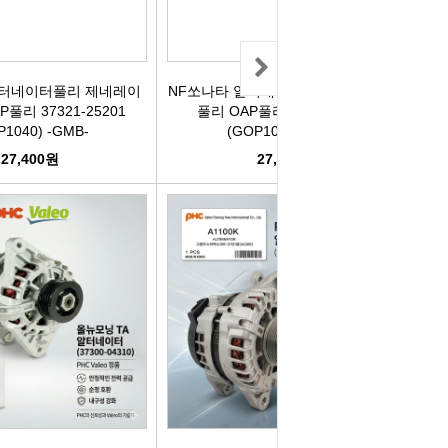
리관휴즈
릴레이
알터네이터풀리 제네레이
NF쏘나타 알터네이터풀리 제네레이터
풀리 37321-25201
풀리 OAP풀리 37321-25201
P1040) -GMB-
(GOP1040) -GMB-
차커넥터
27,400원
27,400원
도우스위치
럭스프링