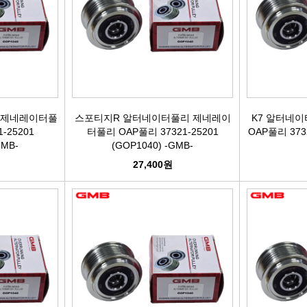
활대링크
오일필터[카스테이션/카비스]
깜
활대고무
에어필터[카스테이션/카비스]
안
어퍼암/어퍼다이[동남]
모비스엔진오일
오
 제네레이터풀
스포티지R 알터네이터풀리 제네레이
K7 알터네
하체부품붓싱
인렛미터링밸브
온
-25201
터풀리 OAP풀리 37321-25201
OAP풀리 3732
GMB-
(GOP1040) -GMB-
허브리데나
타이밍벨트세트[순정품]
자동
27,400원
휠볼트.너트
팬벨트세트[순정품]
물
대형차휠볼트.너트
텐션베어링[순정품]
자동
앵커볼트
워터펌프[순정품]
자
캠버볼트
워터펌프[GMB/정우]
리모