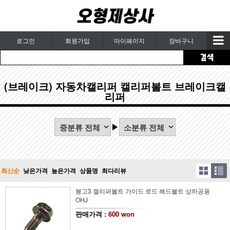
로그인
회원가입
마이페이지
장바구니
(브레이크) 자동차캘리퍼 캘리퍼볼트 브레이크캘
리퍼
최신순
낮은가격
높은가격
상품명
최다리뷰
봉고3 캘리퍼볼트 가이드 로드 헤드볼트 상하공용
OHJ
판매가격 :
600 won